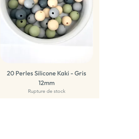
20 Perles Silicone Kaki - Gris
20 Perles Sili
12mm
Rupture de stock