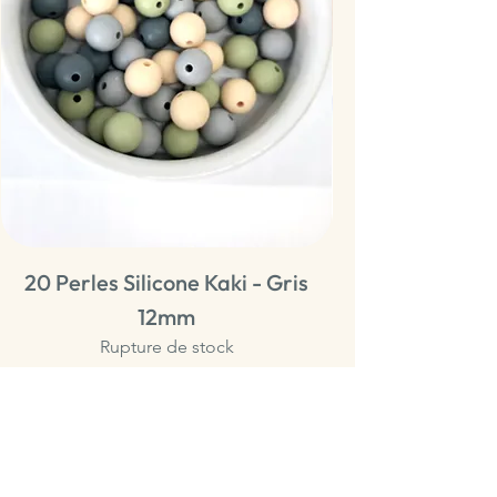
20 Perles Silicone Kaki - Gris
20 Perles Sili
12mm
Rupture de stock