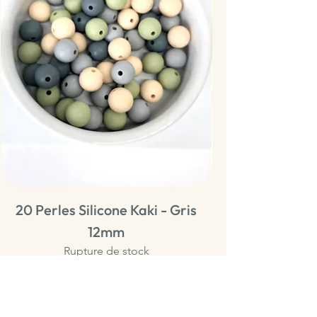
20 Perles Silicone Kaki - Gris
20 Perles Sili
12mm
Rupture de stock