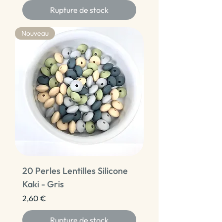
Rupture de stock
Nouveau
20 Perles Lentilles Silicone
Kaki - Gris
Prix
2,60 €
Rupture de stock