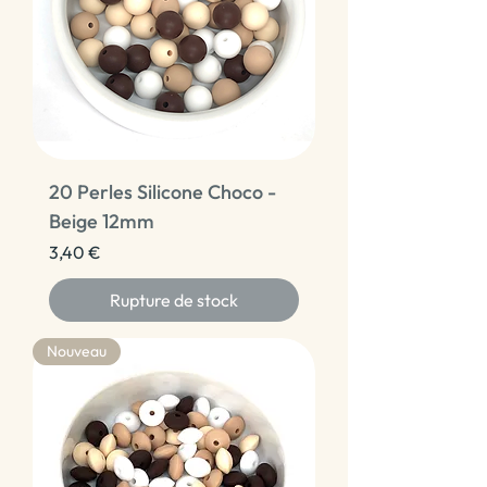
20 Perles Silicone Choco -
Beige 12mm
Prix
3,40 €
Rupture de stock
Nouveau