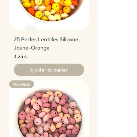
25 Perles Lentilles Silicone
Jaune-Orange
Prix
3,25 €
Ajouter au panier
Nouveau