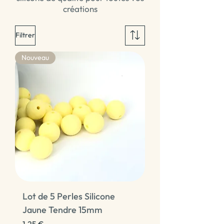
créations
Filtrer
Nouveau
Lot de 5 Perles Silicone
Jaune Tendre 15mm
Prix
1,25 €