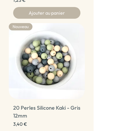
Ajouter au panier
Nouveau
20 Perles Silicone Kaki - Gris
12mm
Prix
3,40 €