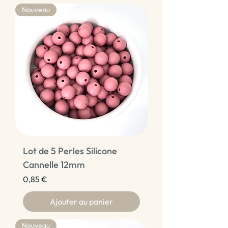
Nouveau
Lot de 5 Perles Silicone
Cannelle 12mm
Prix
0,85 €
Ajouter au panier
Nouveau