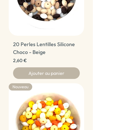
20 Perles Lentilles Silicone
Choco - Beige
Prix
2,60 €
Ajouter au panier
Nouveau