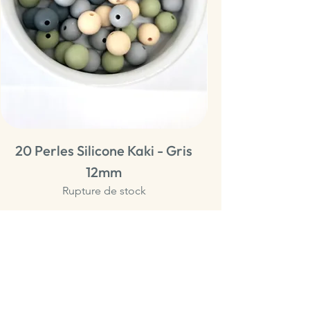
20 Perles Silicone Kaki - Gris
20 Perles Sili
12mm
Rupture de stock