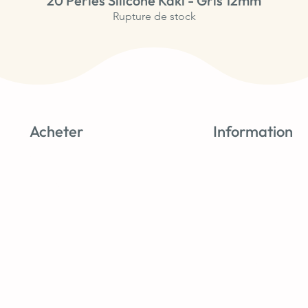
20 Perles Silicone Kaki - Gris 12mm
Rupture de stock
Acheter
Information
Nouveautés
Tutos & astuces
Perles Silicone
À propos
Perles Bois
Avis clients
Accessoires
Blog
Promos
CGV
Kits