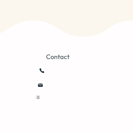
Contact
0659103752
joale@free.fr
Nous contacter