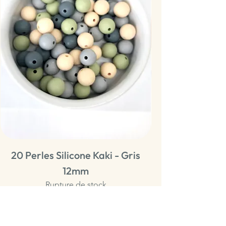
20 Perles Silicone Kaki - Gris
20 Perles Sili
12mm
Rupture de stock