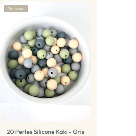
Nouveau
20 Perles Silicone Kaki - Gris
20 Perles Sili