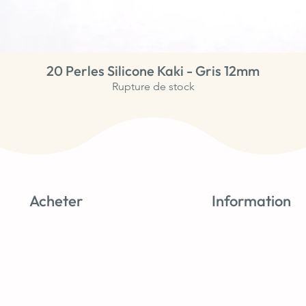
20 Perles Silicone Kaki - Gris 12mm
Aperçu rapide
Rupture de stock
Acheter
Information
Nouveautés
Tutos & astuces
Perles Silicone
À propos
Perles Bois
Avis clients
Accessoires
Blog