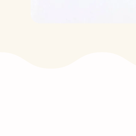
Normes Européennes DIN 71-3
Silicone Alimentaire
Peinture non toxique résistant à la
salive et à la transpiration