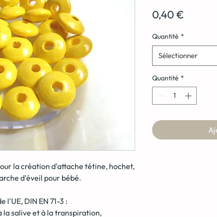
Prix
0,40 €
Quantité
*
Sélectionner
Quantité
*
Aj
our la création d'attache tétine, hochet,
arche d'éveil pour bébé.
 l'UE, DIN EN 71-3 :
la salive et à la transpiration,