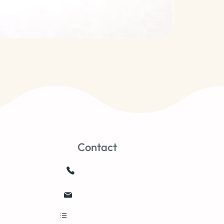
Contact
0659103752
joale@free.fr
Nous contacter