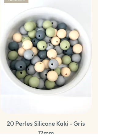
20 Perles Silicone Kaki - Gris
20 Perles Sili
12mm