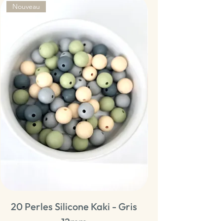
Nouveau
20 Perles Silicone Kaki - Gris
20 Perles Sili