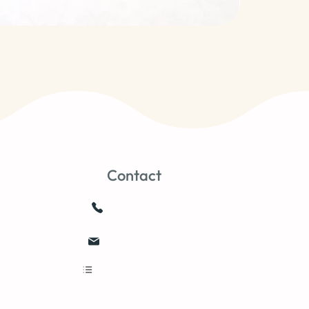
Contact
0659103752
joale@free.fr
Nous contacter