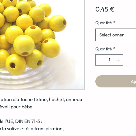
Prix
0,45 €
Quantité
*
Sélectionner
Quantité
*
Aj
éation d'attache tétine, hochet, anneau
'éveil pour bébé.
 l'UE, DIN EN 71-3 :
la salive et à la transpiration,