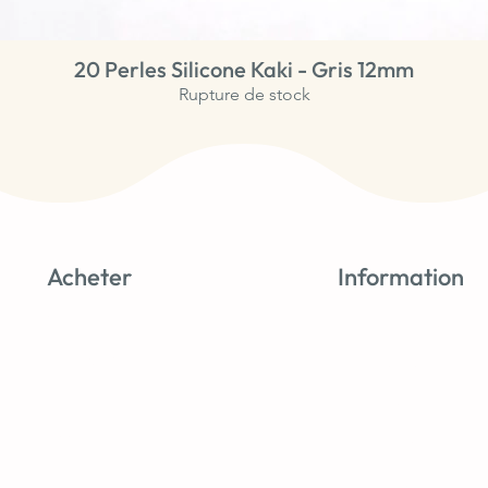
20 Perles Silicone Kaki - Gris 12mm
Aperçu rapide
Rupture de stock
Acheter
Information
Nouveautés
Tutos & astuces
Perles Silicone
À propos
Perles Bois
Avis clients
Accessoires
Blog
Promos
CGV