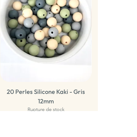
20 Perles Silicone Kaki - Gris
20 Perles Sili
12mm
Rupture de stock