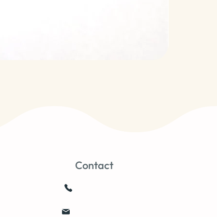
Contact
0659103752
joale@free.fr