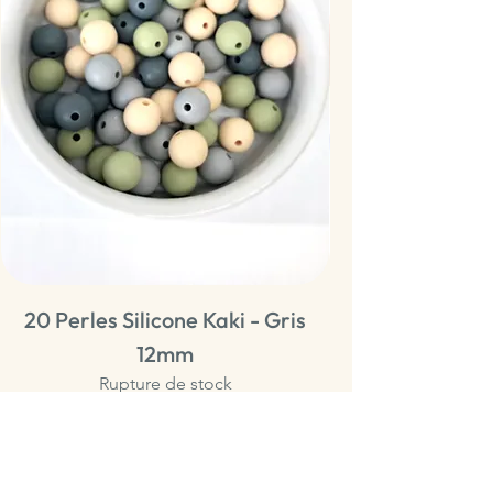
20 Perles Silicone Kaki - Gris
20 Perles Sili
12mm
Rupture de stock