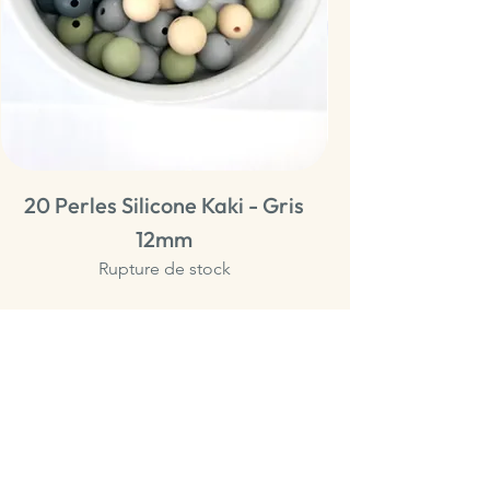
20 Perles Silicone Kaki - Gris
20 Perles Sili
12mm
Rupture de stock
Normes Européennes DIN 71-3