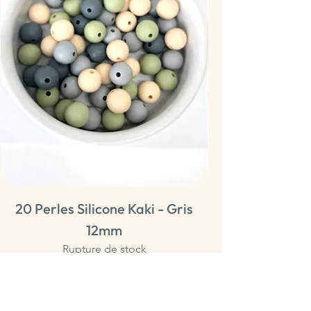
20 Perles Silicone Kaki - Gris
20 Perles Sili
12mm
Rupture de stock