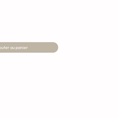
Prix
l
promotionnel
outer au panier