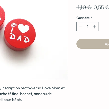
Prix
 1,10 € 
0,55 €
origina
Quantité
*
Aj
,
inscription recto/verso I love Mom et I
tache tétine, hochet, anneau de
eil pour bébé.