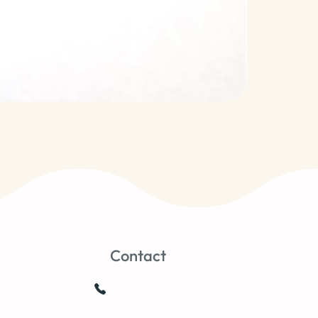
Contact
0659103752