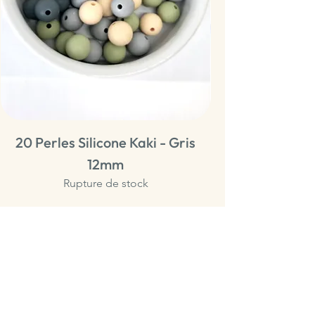
20 Perles Silicone Kaki - Gris
20 Perles Sili
12mm
Rupture de stock
Normes Européennes DIN 71-3