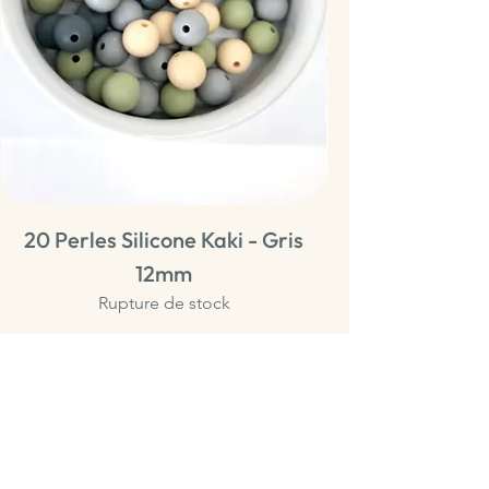
20 Perles Silicone Kaki - Gris
20 Perles Sili
12mm
Rupture de stock