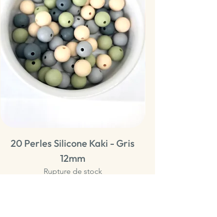
20 Perles Silicone Kaki - Gris
20 Perles Sili
12mm
Rupture de stock