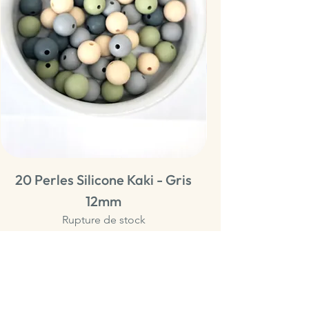
20 Perles Silicone Kaki - Gris
20 Perles Sili
12mm
Rupture de stock