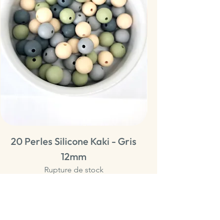
20 Perles Silicone Kaki - Gris
20 Perles Sili
12mm
Rupture de stock