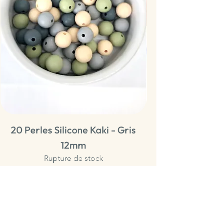
20 Perles Silicone Kaki - Gris
20 Perles Sili
12mm
Rupture de stock