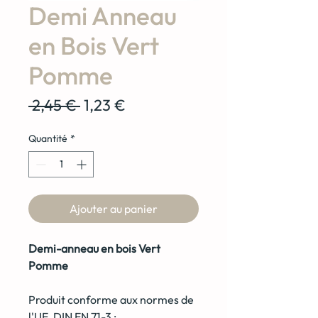
Demi Anneau
en Bois Vert
Pomme
Prix
Prix
 2,45 € 
1,23 €
original
promotionnel
Quantité
*
Ajouter au panier
Demi-anneau en bois Vert
Pomme
Produit conforme aux normes de
l'UE, DIN EN 71-3 :