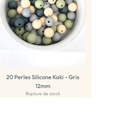
20 Perles Silicone Kaki - Gris
20 Perles Sili
12mm
Rupture de stock