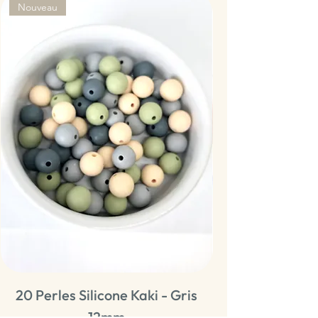
Nouveau
20 Perles Silicone Kaki - Gris
20 Perles Sili
12mm