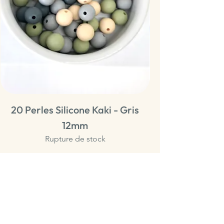
20 Perles Silicone Kaki - Gris
20 Perles Sili
12mm
Rupture de stock