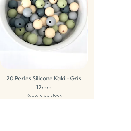
20 Perles Silicone Kaki - Gris
20 Perles Sili
12mm
Rupture de stock