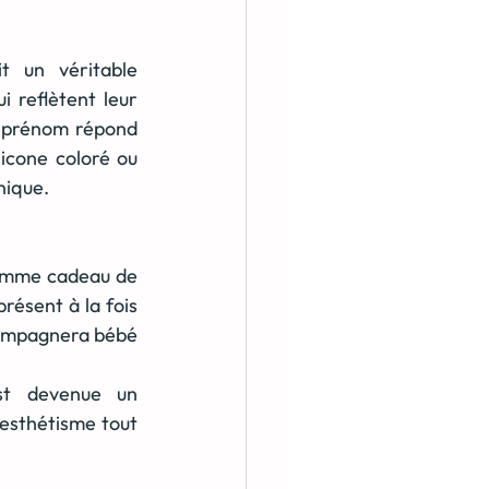
t un véritable 
 reflètent leur 
c prénom répond 
icone coloré ou 
nique.
omme cadeau de 
ésent à la fois 
ccompagnera bébé 
est devenue un 
esthétisme tout 