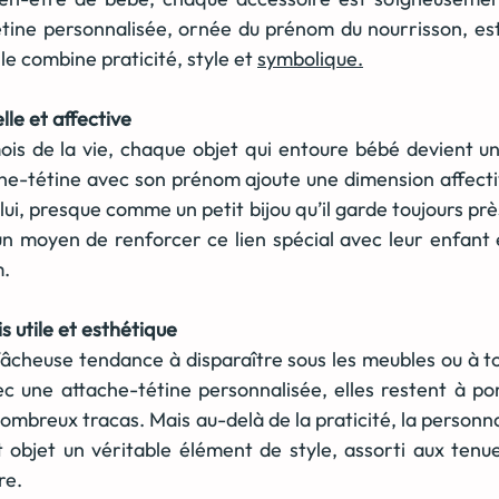
étine personnalisée, ornée du prénom du nourrisson, est 
le combine praticité, style et 
symbolique.
le et affective
is de la vie, chaque objet qui entoure bébé devient un
he-tétine avec son prénom ajoute une dimension affective
ui, presque comme un petit bijou qu’il garde toujours près 
un moyen de renforcer ce lien spécial avec leur enfant e
m.
is utile et esthétique
fâcheuse tendance à disparaître sous les meubles ou à t
c une attache-tétine personnalisée, elles restent à po
ombreux tracas. Mais au-delà de la praticité, la personn
t objet un véritable élément de style, assorti aux tenu
re.