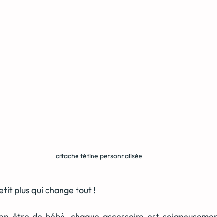
attache tétine personnalisée
petit plus qui change tout !
bien-être de bébé, chaque accessoire est soigneusement