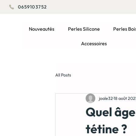
0659103752
Nouveautés
Perles Silicone
Perles Boi
Accessoires
All Posts
joale32
18 août 202
Quel âge 
tétine ?