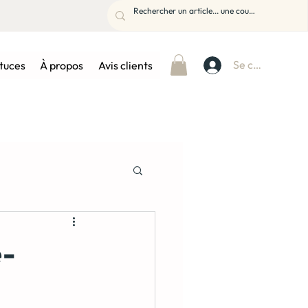
Se connecter
stuces
À propos
Avis clients
e-