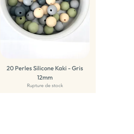
20 Perles Silicone Kaki - Gris
20 Perles Sili
12mm
Rupture de stock