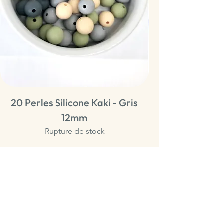
20 Perles Silicone Kaki - Gris
20 Perles Sili
12mm
Rupture de stock