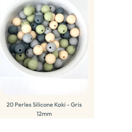
20 Perles Silicone Kaki - Gris
20 Perles Sili
12mm
Rupture de stock