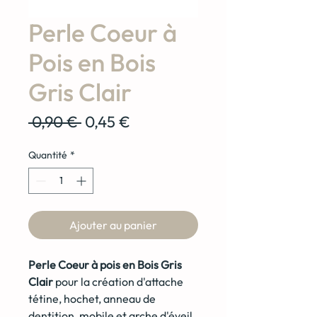
Perle Coeur à
Pois en Bois
Gris Clair
Prix
Prix
 0,90 € 
0,45 €
original
promotionnel
Quantité
*
Ajouter au panier
Perle Coeur à pois en Bois Gris
Clair
pour la création d'attache
tétine, hochet, anneau de
dentition, mobile et arche d'éveil