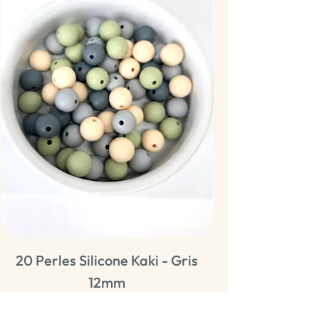
20 Perles Silicone Kaki - Gris
20 Perles Sili
12mm
Rupture de stock