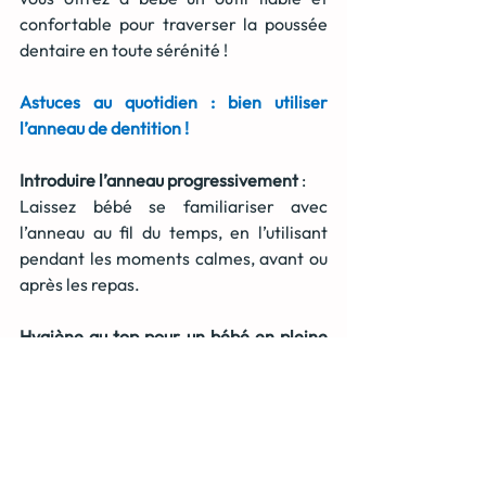
confortable pour traverser la poussée 
dentaire en toute sérénité !
Astuces au quotidien : bien utiliser 
l’anneau de dentition !
Introduire l’anneau progressivement
 :
Laissez bébé se familiariser avec 
l’anneau au fil du temps, en l’utilisant 
pendant les moments calmes, avant ou 
après les repas.
Hygiène au top pour un bébé en pleine 
forme ! 
Un anneau de dentition propre, 
c’est essentiel pour assurer le bien-être 
de bébé. Voici quelques bons réflexes à 
adopter :